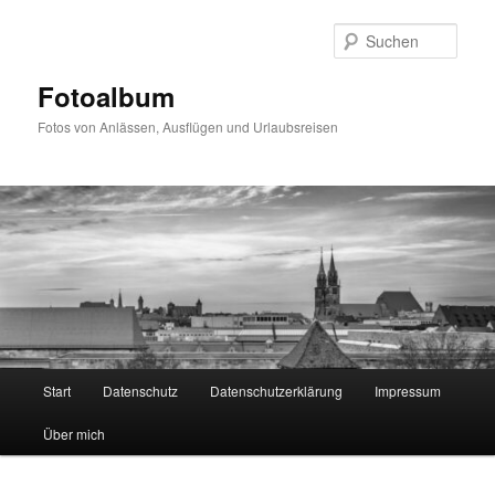
Zum
primären
Such
Inhalt
springen
Fotoalbum
Fotos von Anlässen, Ausflügen und Urlaubsreisen
Hauptmenü
Start
Datenschutz
Datenschutzerklärung
Impressum
Über mich