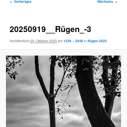
Bilder-
← Vorheriges
Nächstes →
Navigation
20250919__Rügen_-3
Veröffentlicht
20. Oktober 2025
am
1536 × 2048
in
Rügen 2025