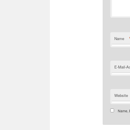
Name
E-Mail-A
Website
Name, E