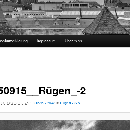
nschutzerklärung
Impressum
Über mich
50915__Rügen_-2
t
20. Oktober 2025
am
1536 × 2048
in
Rügen 2025