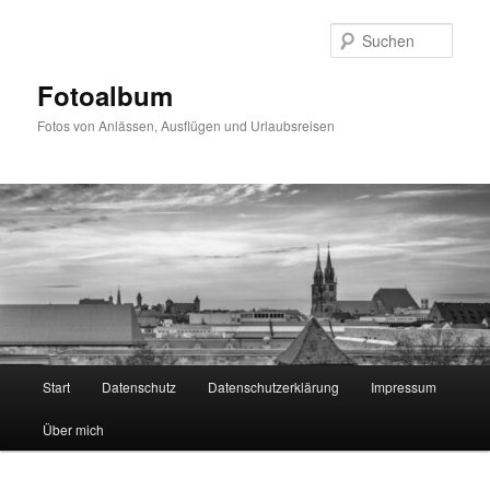
Zum
primären
Such
Inhalt
springen
Fotoalbum
Fotos von Anlässen, Ausflügen und Urlaubsreisen
Hauptmenü
Start
Datenschutz
Datenschutzerklärung
Impressum
Über mich