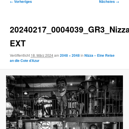
Bilder-
← Vorheriges
Nächstes →
Navigation
20240217_0004039_GR3_Nizz
EXT
Veröffentlicht
18. März 2024
am
2048 × 2048
in
Nizza – Eine Reise
an die Cote d’Azur