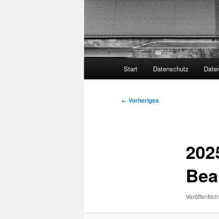
Hauptmenü
Start
Datenschutz
Date
Bilder-
← Vorheriges
Navigation
202
Bea
Veröffentlich