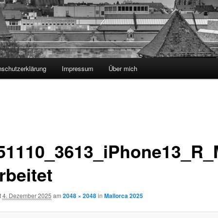
nschutzerklärung
Impressum
Über mich
51110_3613_iPhone13_R_M
rbeitet
t
4. Dezember 2025
am
2048 × 2048
in
Mallorca 2025