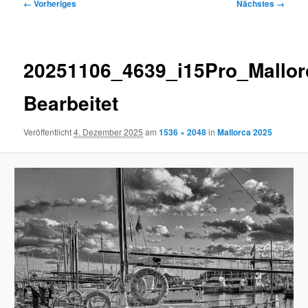
Bilder-
← Vorheriges
Nächstes →
Navigation
20251106_4639_i15Pro_Mallor
Bearbeitet
Veröffentlicht
4. Dezember 2025
am
1536 × 2048
in
Mallorca 2025