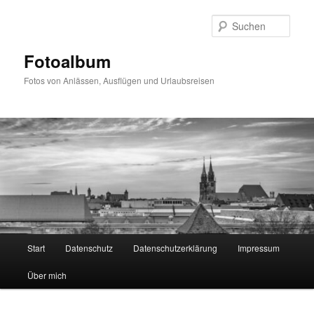
Zum
primären
Such
Inhalt
springen
Fotoalbum
Fotos von Anlässen, Ausflügen und Urlaubsreisen
Hauptmenü
Start
Datenschutz
Datenschutzerklärung
Impressum
Über mich