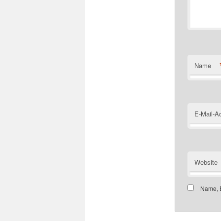
Name
E-Mail-A
Website
Name, E