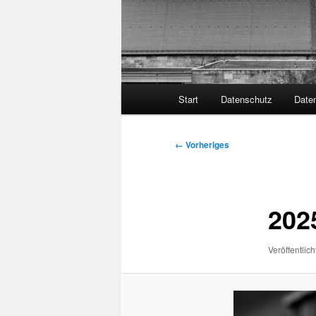
Hauptmenü
Start
Datenschutz
Date
Bilder-
← Vorheriges
Navigation
202
Veröffentlich