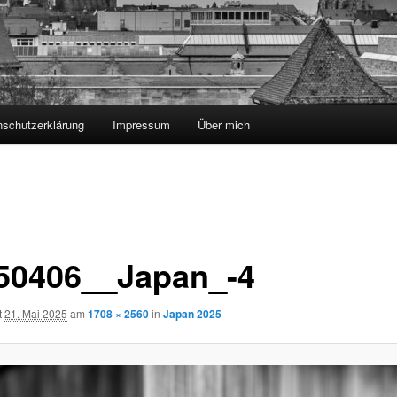
nschutzerklärung
Impressum
Über mich
50406__Japan_-4
t
21. Mai 2025
am
1708 × 2560
in
Japan 2025