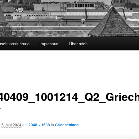
nschutzerklärung
Impressum
Über mich
40409_1001214_Q2_Griec
T
t
5. Mai 2024
am
2048 × 1638
in
Griechenland