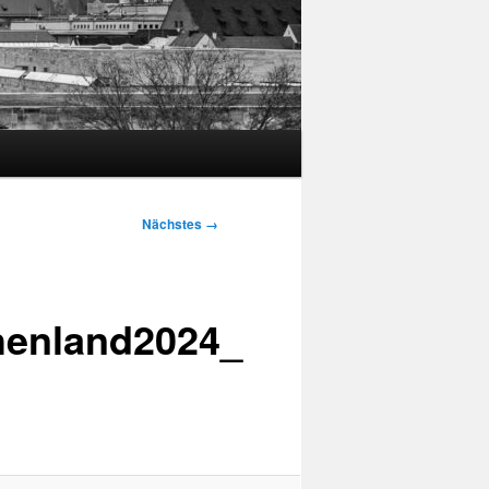
Nächstes →
henland2024_