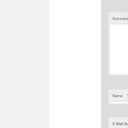
Komment
Name
E-Mail-A