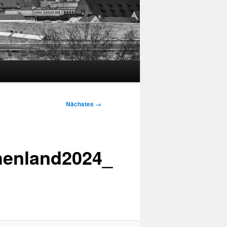
Nächstes →
henland2024_