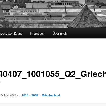
nschutzerklärung
Impressum
Über mich
40407_1001055_Q2_Griec
T
t
5. Mai 2024
am
1638 × 2048
in
Griechenland