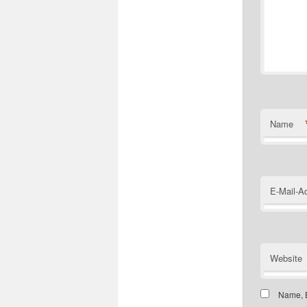
Name
E-Mail-A
Website
Name, E