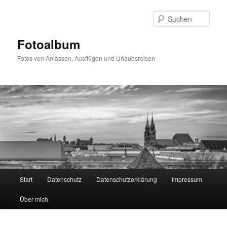
Zum
primären
Such
Inhalt
springen
Fotoalbum
Fotos von Anlässen, Ausflügen und Urlaubsreisen
Hauptmenü
Start
Datenschutz
Datenschutzerklärung
Impressum
Über mich