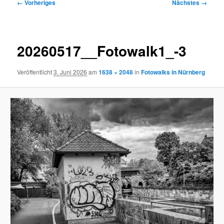
Bilder-
← Vorheriges
Nächstes →
Navigation
20260517__Fotowalk1_-3
Veröffentlicht
3. Juni 2026
am
1638 × 2048
in
Fotowalks in Nürnberg