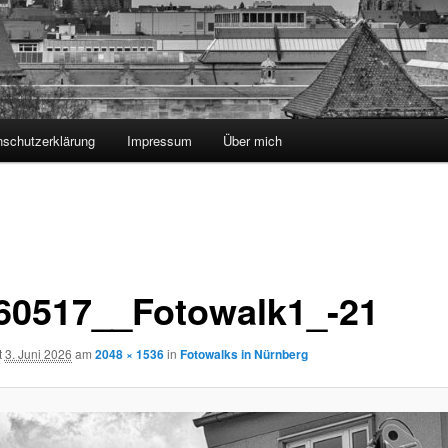
nschutzerklärung
Impressum
Über mich
60517__Fotowalk1_-21
t
3. Juni 2026
am
2048 × 1536
in
Fotowalks in Nürnberg