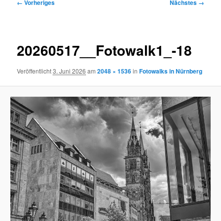
Bilder-
← Vorheriges
Nächstes →
Navigation
20260517__Fotowalk1_-18
Veröffentlicht
3. Juni 2026
am
2048 × 1536
in
Fotowalks in Nürnberg