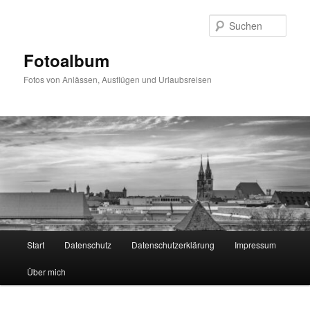
Zum
primären
Such
Inhalt
springen
Fotoalbum
Fotos von Anlässen, Ausflügen und Urlaubsreisen
Hauptmenü
Start
Datenschutz
Datenschutzerklärung
Impressum
Über mich