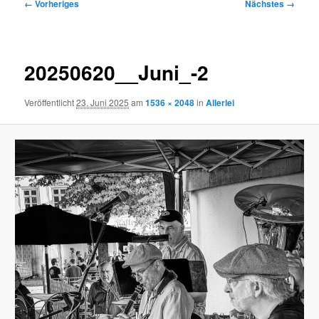
Bilder-
← Vorheriges
Nächstes →
Navigation
20250620__Juni_-2
Veröffentlicht
23. Juni 2025
am
1536 × 2048
in
Allerlei