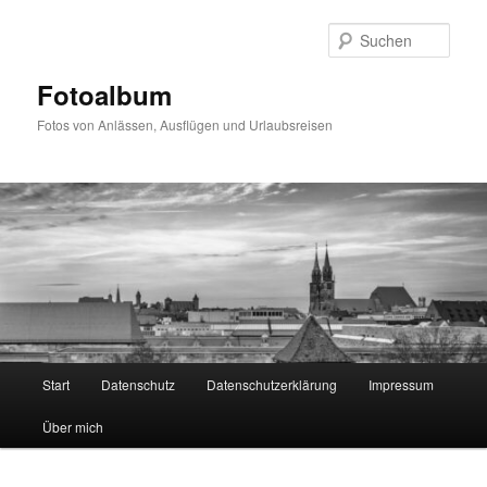
Zum
primären
Such
Inhalt
springen
Fotoalbum
Fotos von Anlässen, Ausflügen und Urlaubsreisen
Hauptmenü
Start
Datenschutz
Datenschutzerklärung
Impressum
Über mich