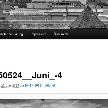
nschutzerklärung
Impressum
Über mich
50524__Juni_-4
t
23. Juni 2025
am
2048 × 1536
in
Allerlei