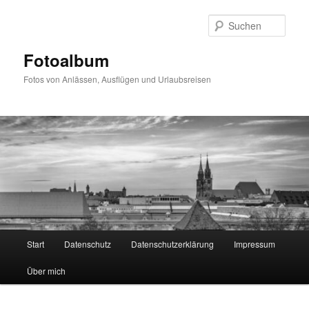
Zum
primären
Such
Inhalt
springen
Fotoalbum
Fotos von Anlässen, Ausflügen und Urlaubsreisen
Hauptmenü
Start
Datenschutz
Datenschutzerklärung
Impressum
Über mich