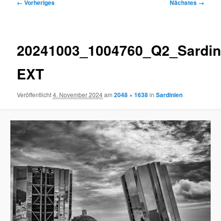
Bilder-
← Vorheriges
Nächstes →
Navigation
20241003_1004760_Q2_Sardin
EXT
Veröffentlicht
4. November 2024
am
2048 × 1638
in
Sardinien