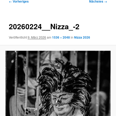
Bilder-
← Vorheriges
Nächstes →
Navigation
20260224__Nizza_-2
Veröffentlicht
9. März 2026
am
1536 × 2048
in
Nizza 2026