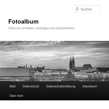
Zum
primären
Such
Inhalt
springen
Fotoalbum
Fotos von Anlässen, Ausflügen und Urlaubsreisen
Hauptmenü
Start
Datenschutz
Datenschutzerklärung
Impressum
Über mich