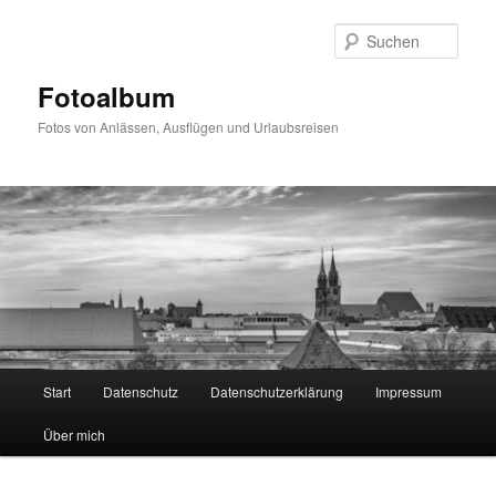
Zum
primären
Such
Inhalt
springen
Fotoalbum
Fotos von Anlässen, Ausflügen und Urlaubsreisen
Hauptmenü
Start
Datenschutz
Datenschutzerklärung
Impressum
Über mich