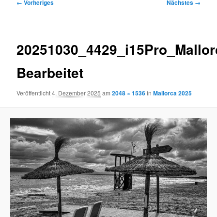
Bilder-
← Vorheriges
Nächstes →
Navigation
20251030_4429_i15Pro_Mallor
Bearbeitet
Veröffentlicht
4. Dezember 2025
am
2048 × 1536
in
Mallorca 2025