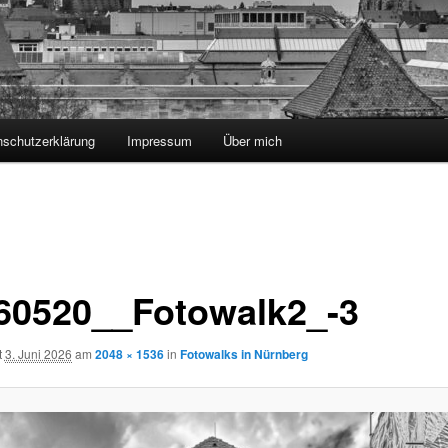
nschutzerklärung
Impressum
Über mich
60520__Fotowalk2_-3
t
3. Juni 2026
am
2048 × 1536
in
Fotowalks in Nürnberg