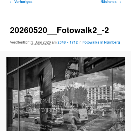
Bilder-
← Vorheriges
Nächstes →
Navigation
20260520__Fotowalk2_-2
Veröffentlicht
3. Juni 2026
am
2048 × 1712
in
Fotowalks in Nürnberg