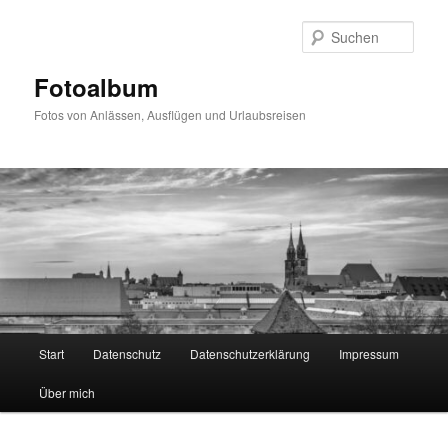
Zum
primären
Such
Inhalt
springen
Fotoalbum
Fotos von Anlässen, Ausflügen und Urlaubsreisen
Hauptmenü
Start
Datenschutz
Datenschutzerklärung
Impressum
Über mich