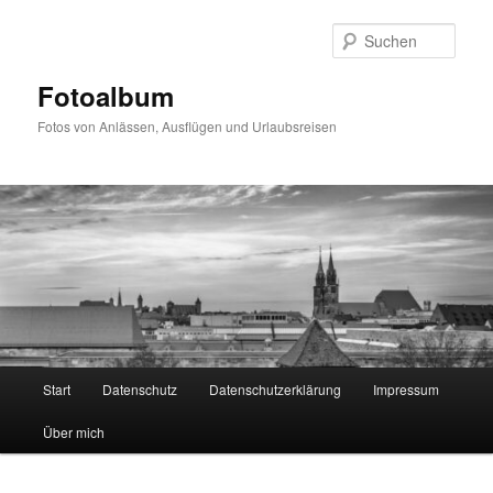
Zum
primären
Such
Inhalt
springen
Fotoalbum
Fotos von Anlässen, Ausflügen und Urlaubsreisen
Hauptmenü
Start
Datenschutz
Datenschutzerklärung
Impressum
Über mich