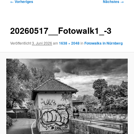
Bilder-
← Vorheriges
Nächstes →
Navigation
20260517__Fotowalk1_-3
Veröffentlicht
3. Juni 2026
am
1638 × 2048
in
Fotowalks in Nürnberg