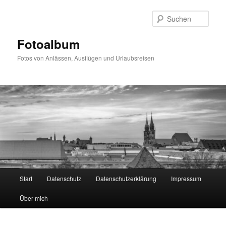
Zum
primären
Such
Inhalt
springen
Fotoalbum
Fotos von Anlässen, Ausflügen und Urlaubsreisen
Hauptmenü
Start
Datenschutz
Datenschutzerklärung
Impressum
Über mich